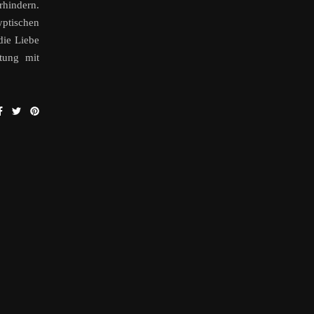
rhindern.
yptischen
die Liebe
ltung mit