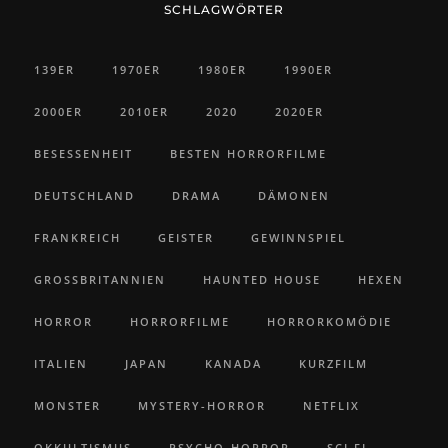
SCHLAGWÖRTER
139ER
1970ER
1980ER
1990ER
2000ER
2010ER
2020
2020ER
BESESSENHEIT
BESTEN HORRORFILME
DEUTSCHLAND
DRAMA
DÄMONEN
FRANKREICH
GEISTER
GEWINNSPIEL
GROSSBRITANNIEN
HAUNTED HOUSE
HEXEN
HORROR
HORRORFILME
HORRORKOMÖDIE
ITALIEN
JAPAN
KANADA
KURZFILM
MONSTER
MYSTERY-HORROR
NETFLIX
OKKULTISMUS
PSYCHO-HORROR
SCI FI