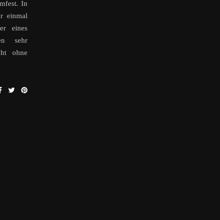
mfest. In
r einmal
er eines
en sehr
cht ohne