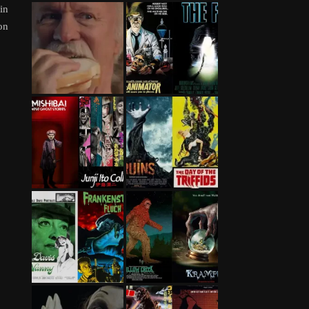
in
on