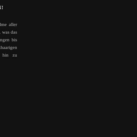
!
lme aller
, was das
ungen bis
haarigen
s hin zu