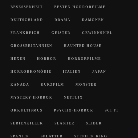
BESESSENHEIT
BESTEN HORRORFILME
DEUTSCHLAND
DRAMA
DÄMONEN
FRANKREICH
GEISTER
GEWINNSPIEL
GROSSBRITANNIEN
HAUNTED HOUSE
HEXEN
HORROR
HORRORFILME
HORRORKOMÖDIE
ITALIEN
JAPAN
KANADA
KURZFILM
MONSTER
MYSTERY-HORROR
NETFLIX
OKKULTISMUS
PSYCHO-HORROR
SCI FI
SERIENKILLER
SLASHER
SLIDER
SPANIEN
SPLATTER
STEPHEN KING