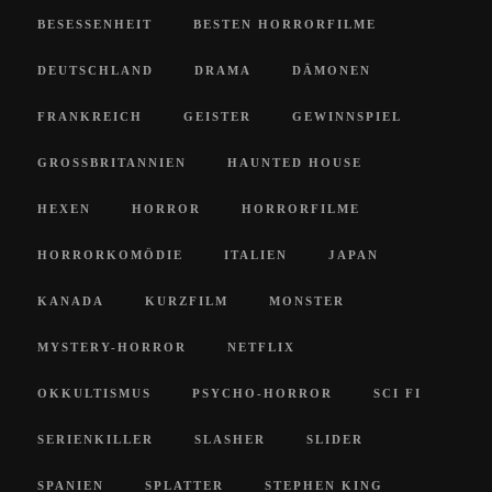
BESESSENHEIT
BESTEN HORRORFILME
DEUTSCHLAND
DRAMA
DÄMONEN
FRANKREICH
GEISTER
GEWINNSPIEL
GROSSBRITANNIEN
HAUNTED HOUSE
HEXEN
HORROR
HORRORFILME
HORRORKOMÖDIE
ITALIEN
JAPAN
KANADA
KURZFILM
MONSTER
MYSTERY-HORROR
NETFLIX
OKKULTISMUS
PSYCHO-HORROR
SCI FI
SERIENKILLER
SLASHER
SLIDER
SPANIEN
SPLATTER
STEPHEN KING