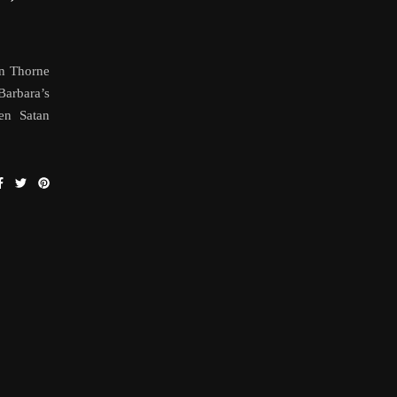
en Thorne
Barbara’s
en Satan