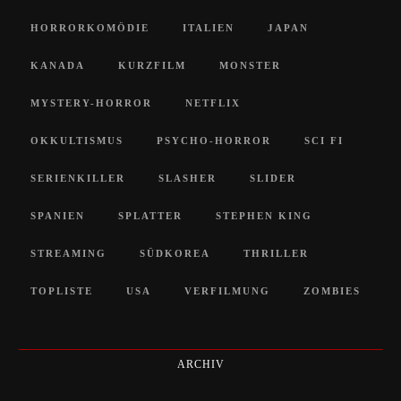
HORRORKOMÖDIE
ITALIEN
JAPAN
KANADA
KURZFILM
MONSTER
MYSTERY-HORROR
NETFLIX
OKKULTISMUS
PSYCHO-HORROR
SCI FI
SERIENKILLER
SLASHER
SLIDER
SPANIEN
SPLATTER
STEPHEN KING
STREAMING
SÜDKOREA
THRILLER
TOPLISTE
USA
VERFILMUNG
ZOMBIES
ARCHIV