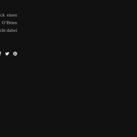
ack einen
n O’Brien
cht dabei