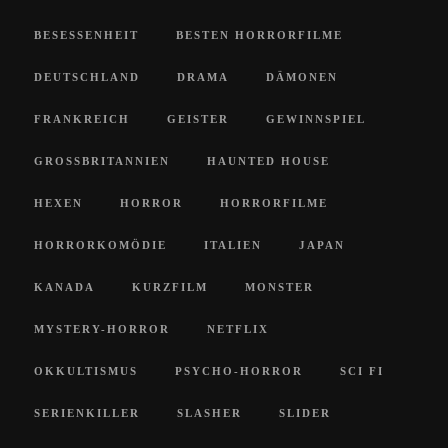
BESESSENHEIT
BESTEN HORRORFILME
DEUTSCHLAND
DRAMA
DÄMONEN
FRANKREICH
GEISTER
GEWINNSPIEL
GROSSBRITANNIEN
HAUNTED HOUSE
HEXEN
HORROR
HORRORFILME
HORRORKOMÖDIE
ITALIEN
JAPAN
KANADA
KURZFILM
MONSTER
MYSTERY-HORROR
NETFLIX
OKKULTISMUS
PSYCHO-HORROR
SCI FI
SERIENKILLER
SLASHER
SLIDER