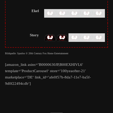
Ekel
Story
Bildquelle: Spurlos © 20th Century Fox Home Entertainment
[amazon_link asins=’B0000630JP,B00EXHIVL6′
template=’ProductCarousel‘ store=’100yeaofter-21′
marketplace=’DE‘ link_id=’afe0f57b-8da7-11e7-ba5f-
9d0f22494cdb‘]