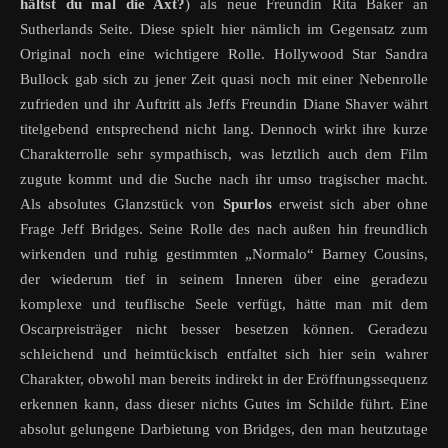
hältst du mal die Axt?
) als neue Freundin Rita Baker an
Sutherlands Seite. Diese spielt hier nämlich im Gegensatz zum
Original noch eine wichtigere Rolle. Hollywood Star Sandra
Bullock gab sich zu jener Zeit quasi noch mit einer Nebenrolle
zufrieden und ihr Auftritt als Jeffs Freundin Diane Shaver währt
titelgebend entsprechend nicht lang. Dennoch wirkt ihre kurze
Charakterrolle sehr sympathisch, was letztlich auch dem Film
zugute kommt und die Suche nach ihr umso tragischer macht.
Als absolutes Glanzstück von
Spurlos
erweist sich aber ohne
Frage Jeff Bridges. Seine Rolle des nach außen hin freundlich
wirkenden und ruhig gestimmten „Normalo“ Barney Cousins,
der wiederum tief in seinem Inneren über eine geradezu
komplexe und teuflische Seele verfügt, hätte man mit dem
Oscarpreisträger nicht besser besetzen können. Geradezu
schleichend und heimtückisch entfaltet sich hier sein wahrer
Charakter, obwohl man bereits indirekt in der Eröffnungssequenz
erkennen kann, dass dieser nichts Gutes im Schilde führt. Eine
absolut gelungene Darbietung von Bridges, den man heutzutage