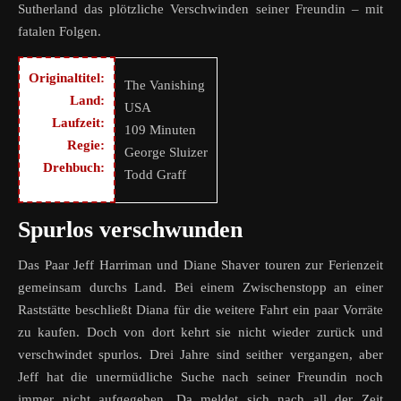
Sutherland das plötzliche Verschwinden seiner Freundin – mit
fatalen Folgen.
Originaltitel:
The Vanishing
Land:
USA
Laufzeit:
109 Minuten
Regie:
George Sluizer
Drehbuch:
Todd Graff
Spurlos verschwunden
Das Paar Jeff Harriman und Diane Shaver touren zur Ferienzeit
gemeinsam durchs Land. Bei einem Zwischenstopp an einer
Raststätte beschließt Diana für die weitere Fahrt ein paar Vorräte
zu kaufen. Doch von dort kehrt sie nicht wieder zurück und
verschwindet spurlos. Drei Jahre sind seither vergangen, aber
Jeff hat die unermüdliche Suche nach seiner Freundin noch
immer nicht aufgegeben. Da meldet sich nach all der Zeit