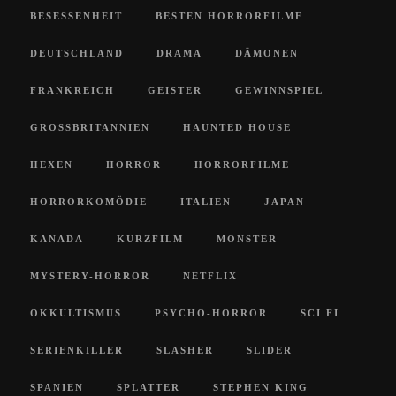
BESESSENHEIT
BESTEN HORRORFILME
DEUTSCHLAND
DRAMA
DÄMONEN
FRANKREICH
GEISTER
GEWINNSPIEL
GROSSBRITANNIEN
HAUNTED HOUSE
HEXEN
HORROR
HORRORFILME
HORRORKOMÖDIE
ITALIEN
JAPAN
KANADA
KURZFILM
MONSTER
MYSTERY-HORROR
NETFLIX
OKKULTISMUS
PSYCHO-HORROR
SCI FI
SERIENKILLER
SLASHER
SLIDER
SPANIEN
SPLATTER
STEPHEN KING