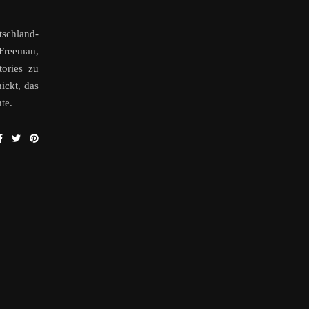
tschland-
 Freeman,
tories zu
ickt, das
te.