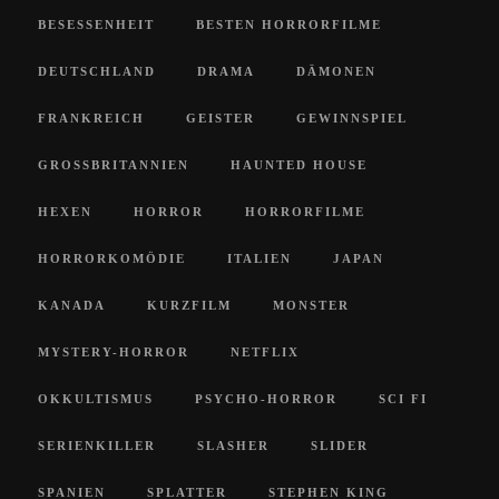
BESESSENHEIT
BESTEN HORRORFILME
DEUTSCHLAND
DRAMA
DÄMONEN
FRANKREICH
GEISTER
GEWINNSPIEL
GROSSBRITANNIEN
HAUNTED HOUSE
HEXEN
HORROR
HORRORFILME
HORRORKOMÖDIE
ITALIEN
JAPAN
KANADA
KURZFILM
MONSTER
MYSTERY-HORROR
NETFLIX
OKKULTISMUS
PSYCHO-HORROR
SCI FI
SERIENKILLER
SLASHER
SLIDER
SPANIEN
SPLATTER
STEPHEN KING