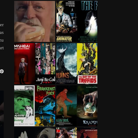
er
as
zu
rt