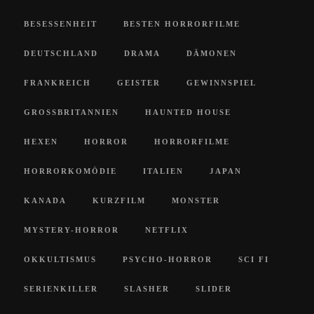
BESESSENHEIT
BESTEN HORRORFILME
DEUTSCHLAND
DRAMA
DÄMONEN
FRANKREICH
GEISTER
GEWINNSPIEL
GROSSBRITANNIEN
HAUNTED HOUSE
HEXEN
HORROR
HORRORFILME
HORRORKOMÖDIE
ITALIEN
JAPAN
KANADA
KURZFILM
MONSTER
MYSTERY-HORROR
NETFLIX
OKKULTISMUS
PSYCHO-HORROR
SCI FI
SERIENKILLER
SLASHER
SLIDER