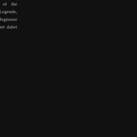
 of the
egende,
Regisseur
rt dabei