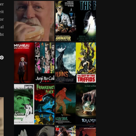
er
it
or
al
ht