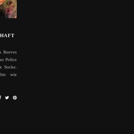
ZHAFT
nu Reeves
us Police
e Socke.
hts wie