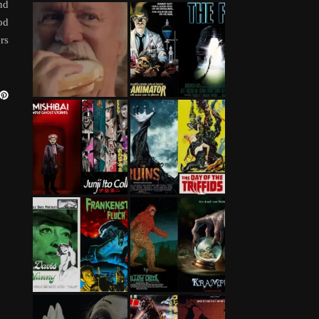
nd
od
rs