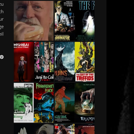
zu
ch
ur
ge
il