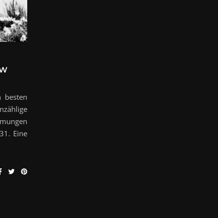
EW
n besten
nzählige
ilmungen
31. Eine