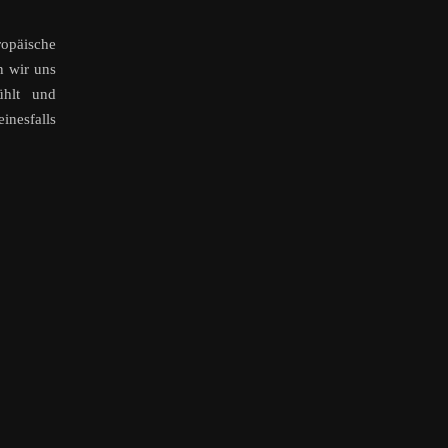
päische
n wir uns
ühlt und
nesfalls