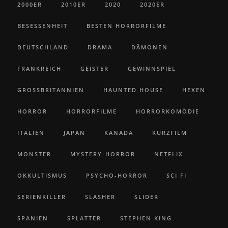
2000ER
2010ER
2020
2020ER
BESESSENHEIT
BESTEN HORRORFILME
DEUTSCHLAND
DRAMA
DÄMONEN
FRANKREICH
GEISTER
GEWINNSPIEL
GROSSBRITANNIEN
HAUNTED HOUSE
HEXEN
HORROR
HORRORFILME
HORRORKOMÖDIE
ITALIEN
JAPAN
KANADA
KURZFILM
MONSTER
MYSTERY-HORROR
NETFLIX
OKKULTISMUS
PSYCHO-HORROR
SCI FI
SERIENKILLER
SLASHER
SLIDER
SPANIEN
SPLATTER
STEPHEN KING