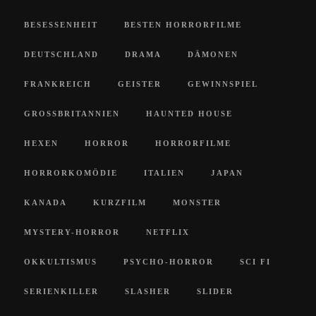
BESESSENHEIT
BESTEN HORRORFILME
DEUTSCHLAND
DRAMA
DÄMONEN
FRANKREICH
GEISTER
GEWINNSPIEL
GROSSBRITANNIEN
HAUNTED HOUSE
HEXEN
HORROR
HORRORFILME
HORRORKOMÖDIE
ITALIEN
JAPAN
KANADA
KURZFILM
MONSTER
MYSTERY-HORROR
NETFLIX
OKKULTISMUS
PSYCHO-HORROR
SCI FI
SERIENKILLER
SLASHER
SLIDER