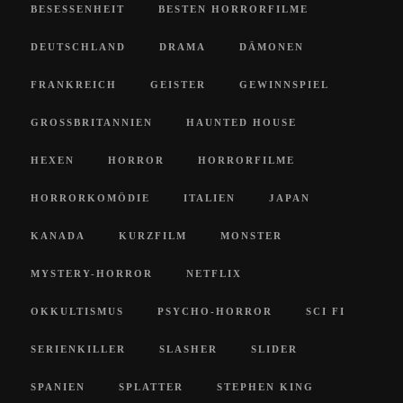
BESESSENHEIT
BESTEN HORRORFILME
DEUTSCHLAND
DRAMA
DÄMONEN
FRANKREICH
GEISTER
GEWINNSPIEL
GROSSBRITANNIEN
HAUNTED HOUSE
HEXEN
HORROR
HORRORFILME
HORRORKOMÖDIE
ITALIEN
JAPAN
KANADA
KURZFILM
MONSTER
MYSTERY-HORROR
NETFLIX
OKKULTISMUS
PSYCHO-HORROR
SCI FI
SERIENKILLER
SLASHER
SLIDER
SPANIEN
SPLATTER
STEPHEN KING