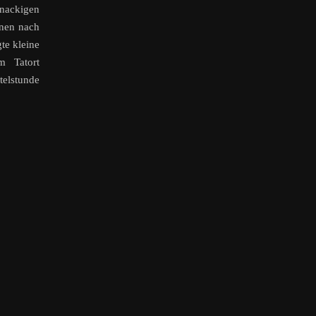
knackigen
nnen nach
te kleine
m Tatort
elstunde