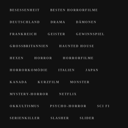
BESESSENHEIT
BESTEN HORRORFILME
DEUTSCHLAND
DRAMA
DÄMONEN
FRANKREICH
GEISTER
GEWINNSPIEL
GROSSBRITANNIEN
HAUNTED HOUSE
HEXEN
HORROR
HORRORFILME
HORRORKOMÖDIE
ITALIEN
JAPAN
KANADA
KURZFILM
MONSTER
MYSTERY-HORROR
NETFLIX
OKKULTISMUS
PSYCHO-HORROR
SCI FI
SERIENKILLER
SLASHER
SLIDER