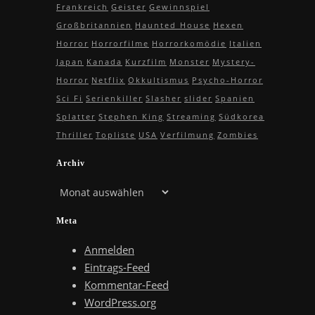
Frankreich
Geister
Gewinnspiel
Großbritannien
Haunted House
Hexen
Horror
Horrorfilme
Horrorkomödie
Italien
Japan
Kanada
Kurzfilm
Monster
Mystery-
Horror
Netflix
Okkultismus
Psycho-Horror
Sci Fi
Serienkiller
Slasher
slider
Spanien
Splatter
Stephen King
Streaming
Südkorea
Thriller
Topliste
USA
Verfilmung
Zombies
Archiv
Archiv
Meta
Anmelden
Eintrags-Feed
Kommentar-Feed
WordPress.org