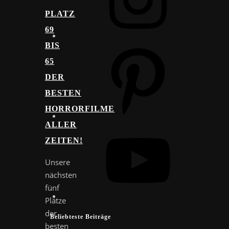
PLATZ
69
BIS
Pinterest
65
DER
BESTEN
HORRORFILME
ALLER
YouTube
ZEITEN!
Unsere
nächsten
fünf
Plätze
der
Beliebteste Beiträge
besten