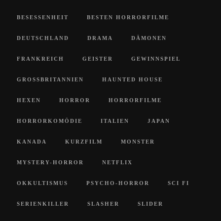
BESESSENHEIT
BESTEN HORRORFILME
DEUTSCHLAND
DRAMA
DÄMONEN
FRANKREICH
GEISTER
GEWINNSPIEL
GROSSBRITANNIEN
HAUNTED HOUSE
HEXEN
HORROR
HORRORFILME
HORRORKOMÖDIE
ITALIEN
JAPAN
KANADA
KURZFILM
MONSTER
MYSTERY-HORROR
NETFLIX
OKKULTISMUS
PSYCHO-HORROR
SCI FI
SERIENKILLER
SLASHER
SLIDER