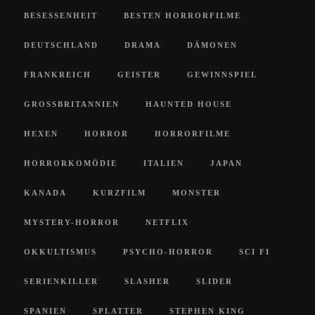
BESESSENHEIT
BESTEN HORRORFILME
DEUTSCHLAND
DRAMA
DÄMONEN
FRANKREICH
GEISTER
GEWINNSPIEL
GROSSBRITANNIEN
HAUNTED HOUSE
HEXEN
HORROR
HORRORFILME
HORRORKOMÖDIE
ITALIEN
JAPAN
KANADA
KURZFILM
MONSTER
MYSTERY-HORROR
NETFLIX
OKKULTISMUS
PSYCHO-HORROR
SCI FI
SERIENKILLER
SLASHER
SLIDER
SPANIEN
SPLATTER
STEPHEN KING