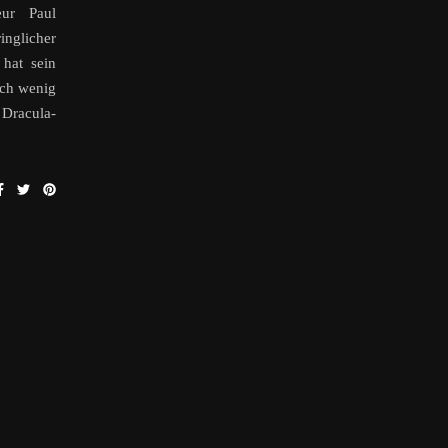
eur Paul
nglicher
 hat sein
och wenig
 Dracula-