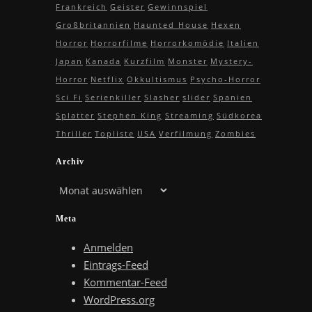
Frankreich
Geister
Gewinnspiel
Großbritannien
Haunted House
Hexen
Horror
Horrorfilme
Horrorkomödie
Italien
Japan
Kanada
Kurzfilm
Monster
Mystery-
Horror
Netflix
Okkultismus
Psycho-Horror
Sci Fi
Serienkiller
Slasher
slider
Spanien
Splatter
Stephen King
Streaming
Südkorea
Thriller
Topliste
USA
Verfilmung
Zombies
Archiv
Archiv
Meta
Anmelden
Eintrags-Feed
Kommentar-Feed
WordPress.org