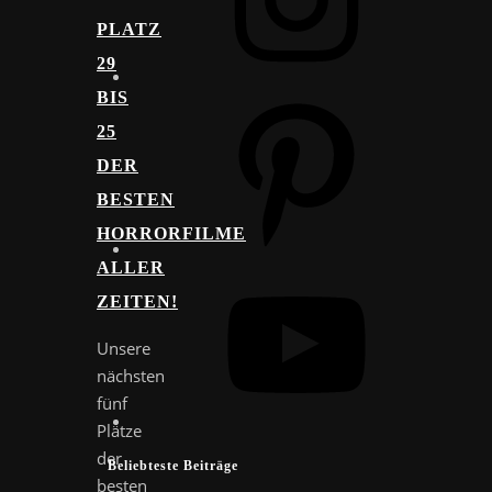
PLATZ
29
BIS
Pinterest
25
DER
BESTEN
HORRORFILME
ALLER
YouTube
ZEITEN!
Unsere
nächsten
fünf
Plätze
der
Beliebteste Beiträge
besten