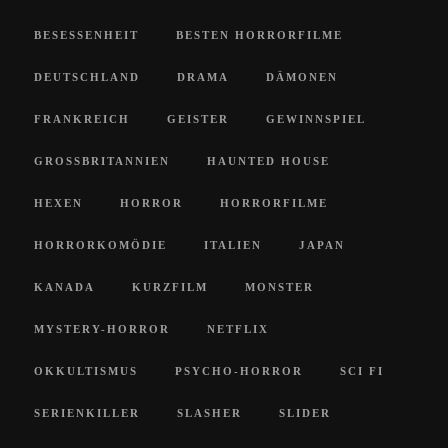
BESESSENHEIT
BESTEN HORRORFILME
DEUTSCHLAND
DRAMA
DÄMONEN
FRANKREICH
GEISTER
GEWINNSPIEL
GROSSBRITANNIEN
HAUNTED HOUSE
HEXEN
HORROR
HORRORFILME
HORRORKOMÖDIE
ITALIEN
JAPAN
KANADA
KURZFILM
MONSTER
MYSTERY-HORROR
NETFLIX
OKKULTISMUS
PSYCHO-HORROR
SCI FI
SERIENKILLER
SLASHER
SLIDER