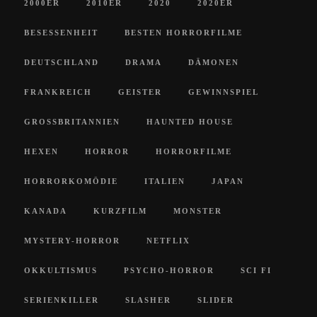
2000ER
2010ER
2020
2020ER
BESESSENHEIT
BESTEN HORRORFILME
DEUTSCHLAND
DRAMA
DÄMONEN
FRANKREICH
GEISTER
GEWINNSPIEL
GROSSBRITANNIEN
HAUNTED HOUSE
HEXEN
HORROR
HORRORFILME
HORRORKOMÖDIE
ITALIEN
JAPAN
KANADA
KURZFILM
MONSTER
MYSTERY-HORROR
NETFLIX
OKKULTISMUS
PSYCHO-HORROR
SCI FI
SERIENKILLER
SLASHER
SLIDER