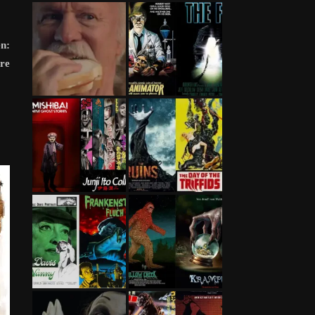
n:
re