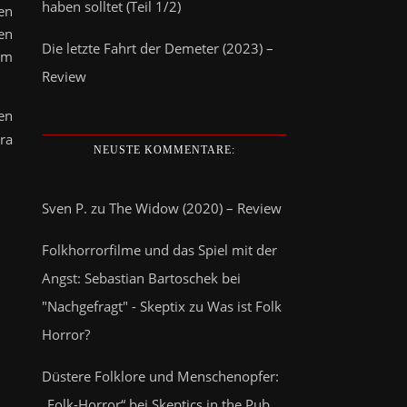
haben solltet (Teil 1/2)
en
en
Die letzte Fahrt der Demeter (2023) –
em
Review
en
ra
NEUSTE KOMMENTARE:
Sven P.
zu
The Widow (2020) – Review
Folkhorrorfilme und das Spiel mit der
Angst: Sebastian Bartoschek bei
"Nachgefragt" - Skeptix
zu
Was ist Folk
Horror?
Düstere Folklore und Menschenopfer:
„Folk-Horror“ bei Skeptics in the Pub