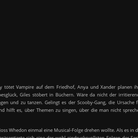
fy tötet Vampire auf dem Friedhof, Anya und Xander planen ih
esglück, Giles stöbert in Büchern. Wäre da nicht der irritieren
ngen und zu tanzen. Gelingt es der Scooby-Gang, die Ursache f
nd hilft es, über Themen zu singen, über die man nicht sprech
 Joss Whedon einmal eine Musical-Folge drehen wollte. Als es in 
 präsentierte sich eine der wohl eindrucksvollsten Folgen der Ser