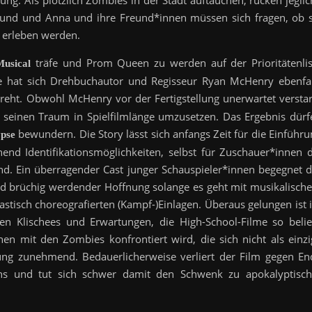
ng. Als plötzlich Zombies in der Stadt auftauchen, rücken jeglic
grund und Anna und ihre Freund*innen müssen sich fragen, ob s
erleben werden.
träfe und Prom Queen zu werden auf der Prioritätenlis
Musical
ge hat sich Drehbuchautor und Regisseur Ryan McHenry ebenfal
eht. Obwohl McHenry vor der Fertigstellung unerwartet verstar
seinen Traum in Spielfilmlänge umzusetzen. Das Ergebnis dürf
bewundern. Die Story lässt sich anfangs Zeit für die Einführ
ypse
end Identifikationsmöglichkeiten, selbst für Zuschauer*innen d
ind. Ein überragender Cast junger Schauspieler*innen begegnet d
und brüchig werdender Hoffnung solange es geht mit musikalisch
tisch choreografierten (Kampf-)Einlagen. Überaus gelungen ist 
nen Klischees und Erwartungen, die High-School-Filme so belie
n mit den Zombies konfrontiert wird, die sich nicht als einzi
ung zunehmend. Bedauerlicherweise verliert der Film gegen En
ns und tut sich schwer damit den Schwenk zu apokalyptisch