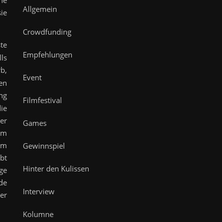
he
Allgemein
ie
Crowdfunding
te
Empfehlungen
ls
b,
Event
en
ung
Filmfestival
ie
er
Games
em
im
Gewinnspiel
bt
Hinter den Kulissen
ge
de
Interview
er
Kolumne