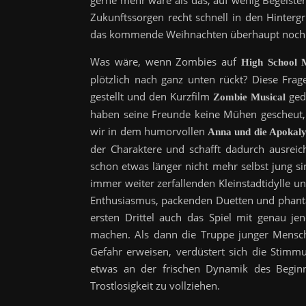
gerne mehr wäre als das, auf wenig Begeisteru
Zukunftssorgen recht schnell in den Hinter
das kommende Weihnachten überhaupt noch 
Was wäre, wenn Zombies auf
High School 
plötzlich nach ganz unten rückt? Diese Fra
gestellt und den Kurzfilm
gedr
Zombie Musical
haben seine Freunde keine Mühen gescheut, 
wir in dem humorvollen
Anna und die Apokal
der Charaktere und schafft dadurch ausreich
schon etwas länger nicht mehr selbst jung s
immer weiter zerfallenden Kleinstadtidylle 
Enthusiasmus, packenden Duetten und phantas
ersten Drittel auch das Spiel mit genau je
machen. Als dann die Truppe junger Mensche
Gefahr erweisen, verdüstert sich die Stimm
etwas an der frischen Dynamik des Begin
Trostlosigkeit zu vollziehen.