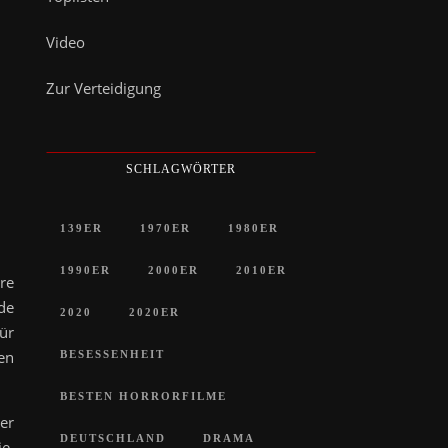
Video
Zur Verteidigung
SCHLAGWÖRTER
139ER
1970ER
1980ER
1990ER
2000ER
2010ER
re
de
2020
2020ER
ür
en
BESESSENHEIT
BESTEN HORRORFILME
der
DEUTSCHLAND
DRAMA
ie.