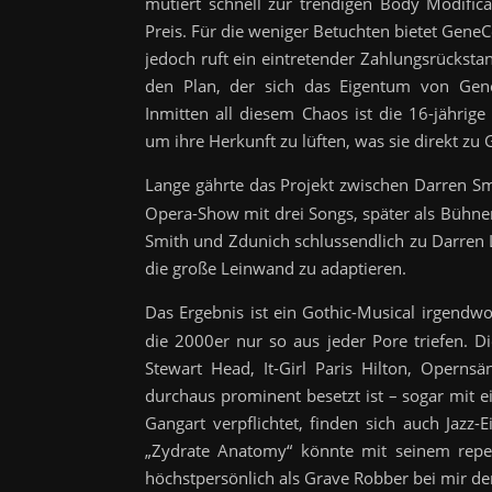
mutiert schnell zur trendigen Body Modifica
Preis. Für die weniger Betuchten bietet GeneC
jedoch ruft ein eintretender Zahlungsrückst
den Plan, der sich das Eigentum von Gene
Inmitten all diesem Chaos ist die 16-jährig
um ihre Herkunft zu lüften, was sie direkt zu
Lange
gährte das Projekt zwischen Darren Sm
Opera-Show mit drei Songs, später als Bühne
Smith und Zdunich schlussendlich zu Darren 
die große Leinwand zu adaptieren.
Das Ergebnis ist ein Gothic-Musical irgend
die 2000er nur so aus jeder Pore triefen. D
Stewart Head, It-Girl Paris Hilton, Opern
durchaus prominent besetzt ist – sogar mit e
Gangart verpflichtet, finden sich auch Jazz-
„Zydrate Anatomy“ könnte mit seinem repe
höchstpersönlich als Grave Robber bei mir de