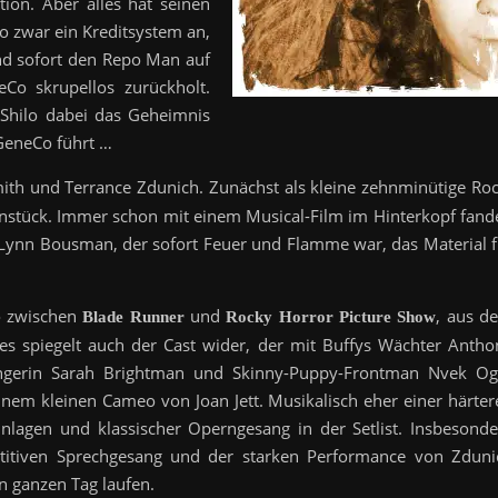
tion. Aber alles hat seinen
o zwar ein Kreditsystem an,
and sofort den Repo Man auf
Co skrupellos zurückholt.
e Shilo dabei das Geheimnis
 GeneCo führt …
ith und Terrance Zdunich. Zunächst als kleine zehnminütige Roc
nstück. Immer schon mit einem Musical-Film im Hinterkopf fand
Lynn Bousman, der sofort Feuer und Flamme war, das Material f
wo zwischen
und
, aus d
Blade Runner
Rocky Horror Picture Show
ies spiegelt auch der Cast wider, der mit Buffys Wächter Antho
sängerin Sarah Brightman und Skinny-Puppy-Frontman Nvek Og
inem kleinen Cameo von Joan Jett. Musikalisch eher einer härter
Einlagen und klassischer Operngesang in der Setlist. Insbesonde
titiven Sprechgesang und der starken Performance von Zduni
n ganzen Tag laufen.