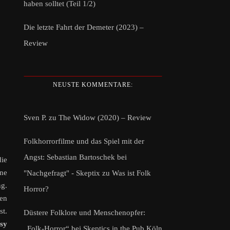
haben solltet (Teil 1/2)
Die letzte Fahrt der Demeter (2023) –
Review
NEUSTE KOMMENTARE:
Sven P.
zu
The Widow (2020) – Review
Folkhorrorfilme und das Spiel mit der
Angst: Sebastian Bartoschek bei
ie
ane
"Nachgefragt" - Skeptix
zu
Was ist Folk
g.
Horror?
en
st.
Düstere Folklore und Menschenopfer:
ssy
„Folk-Horror“ bei Skeptics in the Pub Köln