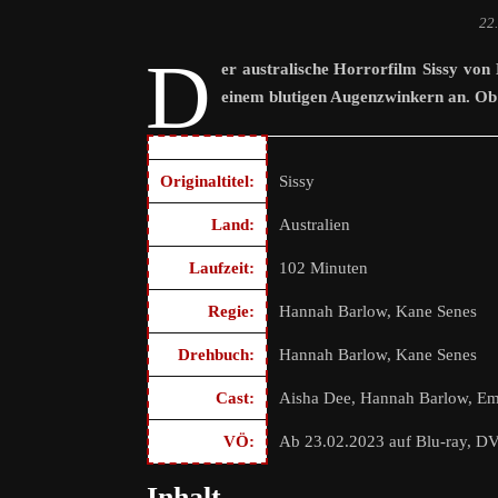
22
D
er australische Horrorfilm Sissy vo
einem blutigen Augenzwinkern an. Ob 
Originaltitel:
Sissy
Land:
Australien
Laufzeit:
102 Minuten
Regie:
Hannah Barlow, Kane Senes
Drehbuch:
Hannah Barlow, Kane Senes
Cast:
Aisha Dee, Hannah Barlow, Emi
VÖ:
Ab 23.02.2023 auf Blu-ray, 
Inhalt