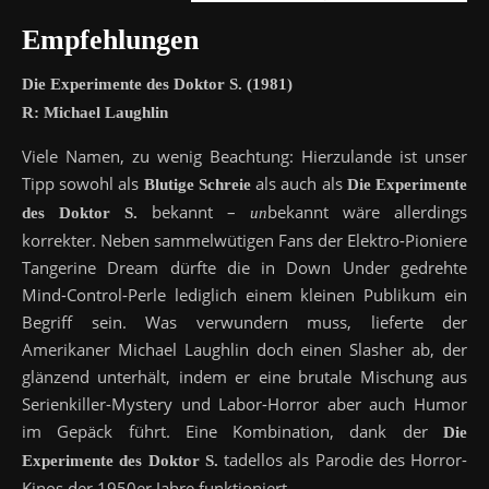
Empfehlungen
Die Experimente des Doktor S. (1981)
R: Michael Laughlin
Viele Namen, zu wenig Beachtung: Hierzulande ist unser
Tipp sowohl als
als auch als
Blutige Schreie
Die Experimente
bekannt –
bekannt wäre allerdings
des Doktor S.
un
korrekter. Neben sammelwütigen Fans der Elektro-Pioniere
Tangerine Dream dürfte die in Down Under gedrehte
Mind-Control-Perle lediglich einem kleinen Publikum ein
Begriff sein. Was verwundern muss, lieferte der
Amerikaner Michael Laughlin doch einen Slasher ab, der
glänzend unterhält, indem er eine brutale Mischung aus
Serienkiller-Mystery und Labor-Horror aber auch Humor
im Gepäck führt. Eine Kombination, dank der
Die
tadellos als Parodie des Horror-
Experimente des Doktor S.
Kinos der 1950er Jahre funktioniert.