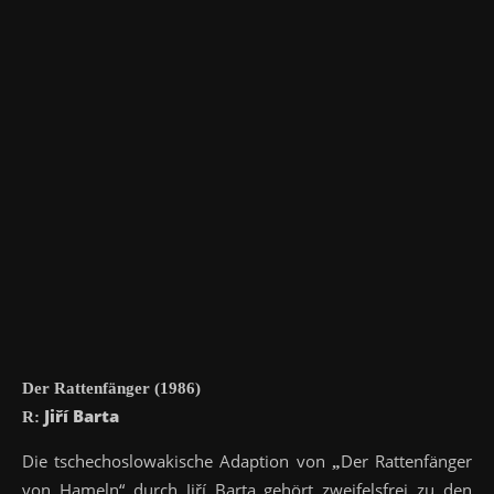
Der Rattenfänger (1986)
Jiří Barta
R:
Die tschechoslowakische Adaption von
Der Rattenfänger
„
von Hameln“ durch Jiří Barta gehört zweifelsfrei zu den