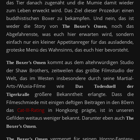
das Tier danach zugenäht und die Mumie damit wieder
zum Leben erweckt wird. Das Ziel dieser Prozedur: einen
buddhistischen Boxer zu bekämpfen. Und nein, das ist
weder die Story von
, noch das
The Boxer’s Omen
Abgefahrenste, was euch hier erwarten wird, sondern
einfach nur ein kleiner Appetitanreger für das ausladende,
groteske Menü des Wahnsinns, das euch hier bevorsteht.
kommt aus dem altehrwürdigen Studio
The Boxer’s Omen
der Shaw Brothers, zeitweilen das größte Filmstudio der
Welt, das im Westen insbesondere durch seine Martial-
Arts-/Wuxia-Filme wie
Das Todesduell der
größere Bekanntheit erlangte. Dass die
Tigerkralle
Filmeschmiede mit einigen deftigen Beiträgen in den 80ern
das
Cat-III-Rating
in Hongkong prägte, ist in unseren
Gefilden weitaus weniger bekannt. Darunter eben auch
The
.
Boxer’s Omen
vermengt für seinen Horror-Fantasy-
The Boxer’s Omen