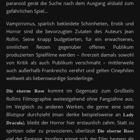
paranoid gerät die Suche nach dem Ausgang alsbald zum
gefährlichen Spiel…
Vampirismus, spärlich bekleidete Schönheiten, Erotik und
Horror sind die bevorzugten Zutaten des Auteurs Jean
Rollin. Seine knapp budgetierten, für ein erwachsenes,
sinnlichen Reizen gegenüber offenes Publikum
produzierten Spielfilme werden – ihrerzeit damals sowohl
von Kritik als auch Publikum verschmäht – mittlerweile
auch außerhalb Frankreichs verehrt und gelten Cinephilen
weltweit als liebenswürdige Sonderlinge.
kommt im Gegensatz zum Großteils
Die eiserne Rose
Rollins Filmographie weitestgehend ohne Fangzähne aus.
Im Vergleich zu anderen Werken, die gerne eine satte
Blutspur durchzieht (man denke beispielsweise an
Lady
), bleibt der Horror hier erstaunlich zahm. Statt zu
Dracula
spritzen oder zu provozieren, überlässt
Die eiserne Rose
viel der Fantasie. Insofern eignet sich der Film bestens als