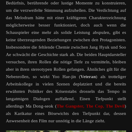
Bedürfnis, berührende oder lustige Momente zu konstruieren,
um die verzweifelte Stimmung aufzuhellen. Die Verdichtung auf
das Melodram hätte mit einer kräftigeren Charakterzeichnung
möglicherweise besser funktioniert, doch auch wenn die
Schauspieler eine mehr als solide Leistung abspulen, gibt es
keine überzeugenden Beziehungen zwischen den Protagonisten.
Insbesondere die fehlende Chemie zwischen Jang Hyuk und Soo
Ae schwächt die Geschichte stark ab. Die beiden Hauptdarsteller
versuchen, ihren Rollen die nötige Tiefe zu vermitteln, bleiben
aber in ihren stereotypen Rollen gefangen. Ähnliches gilt für die
Nebenrollen, so wirkt Yoo Hae-jin (
Veteran
) als trotteliger
Arbeitskollege in vielen Szenen deplatziert und die bereits
erwähnten Politiker des Krisenstabs drosseln das Tempo in
langatmigen Dialogen auffallend. Einen Tiefpunkt stellt
allerdings Ma Dong-seok (
The Gangster, The Cop, The Devil
)
als Karikatur eines Bösewichts den Tiefpunkt dar, dessen
Anwesenheit den Film nur unnötig in die Länge zieht.