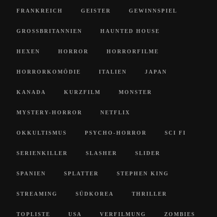
FRANKREICH
GEISTER
GEWINNSPIEL
GROSSBRITANNIEN
HAUNTED HOUSE
HEXEN
HORROR
HORRORFILME
HORRORKOMÖDIE
ITALIEN
JAPAN
KANADA
KURZFILM
MONSTER
MYSTERY-HORROR
NETFLIX
OKKULTISMUS
PSYCHO-HORROR
SCI FI
SERIENKILLER
SLASHER
SLIDER
SPANIEN
SPLATTER
STEPHEN KING
STREAMING
SÜDKOREA
THRILLER
TOPLISTE
USA
VERFILMUNG
ZOMBIES