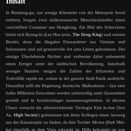
Inhalt
In Bundang-gu, nur wenige Kilometer von der Metropole Seoul
entfernt, bergen zwei südkoreanische Menschenhändler einen
verschifften Container aus Hongkong. Ein Bild des Schreckens
bietet sich Byung-ki (Lee Hee-joon,
The Drug King
) und seinem
Bruder, denn die illegalen Einwanderer aus Vietnam und
Indonesien sind auf grauenvolle Art ums Leben gekommen. Der
einzige Überlebende flüchtet und verbreitet dabei unbemerkt
einen Erreger unter der städtischen Bevölkerung. Innerhalb
weniger Stunden steigen die Zahlen der Infizierten und
Todesfälle rapide an, sodass in der ganzen Stadt Panik ausbricht.
Daraufhin trifft die Regierung drastische Maßnahmen – fast eine
halbe Millionen Einwohner werden unfreiwillig unter Quarantäne
gestellt und in Isolationslager zusammengetrieben. In diesem
Chaos versucht die alleinerziehende Virologin Kim In-hae (Soo
Ae,
High Society
) gemeinsam mit ihren Kollegen einen Ausweg
aus der Katastrophe zu finden, da ihre Tochter Mi-reu (Park Min-
ha) ebenfalls an dem Virus erkrankt ist. Hilfe bekommt sie von