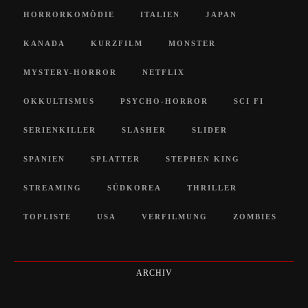
HORRORKOMÖDIE
ITALIEN
JAPAN
KANADA
KURZFILM
MONSTER
MYSTERY-HORROR
NETFLIX
OKKULTISMUS
PSYCHO-HORROR
SCI FI
SERIENKILLER
SLASHER
SLIDER
SPANIEN
SPLATTER
STEPHEN KING
STREAMING
SÜDKOREA
THRILLER
TOPLISTE
USA
VERFILMUNG
ZOMBIES
ARCHIV