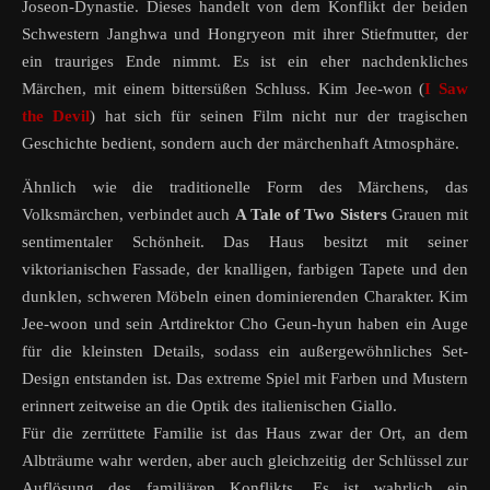
Joseon-Dynastie. Dieses handelt von dem Konflikt der beiden
Schwestern Janghwa und Hongryeon mit ihrer Stiefmutter, der
ein trauriges Ende nimmt. Es ist ein eher nachdenkliches
Märchen, mit einem bittersüßen Schluss. Kim Jee-won (
I Saw
the Devil
) hat sich für seinen Film nicht nur der tragischen
Geschichte bedient, sondern auch der märchenhaft Atmosphäre.
Ähnlich wie die traditionelle Form des Märchens, das
Volksmärchen, verbindet auch
A Tale of Two Sisters
Grauen mit
sentimentaler Schönheit. Das Haus besitzt mit seiner
viktorianischen Fassade, der knalligen, farbigen Tapete und den
dunklen, schweren Möbeln einen dominierenden Charakter. Kim
Jee-woon und sein Artdirektor Cho Geun-hyun haben ein Auge
für die kleinsten Details, sodass ein außergewöhnliches Set-
Design entstanden ist. Das extreme Spiel mit Farben und Mustern
erinnert zeitweise an die Optik des italienischen Giallo.
Für die zerrüttete Familie ist das Haus zwar der Ort, an dem
Albträume wahr werden, aber auch gleichzeitig der Schlüssel zur
Auflösung des familiären Konflikts. Es ist wahrlich ein