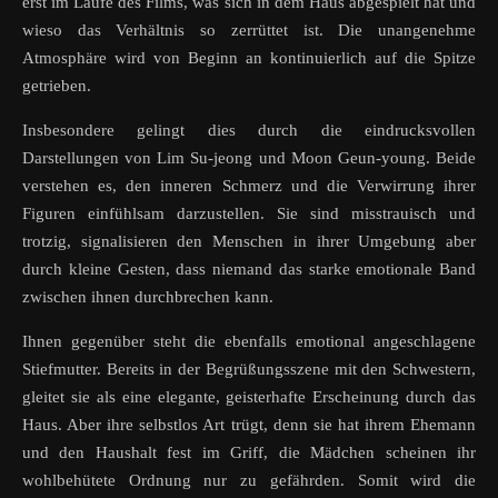
erst im Laufe des Films, was sich in dem Haus abgespielt hat und
wieso das Verhältnis so zerrüttet ist. Die unangenehme
Atmosphäre wird von Beginn an kontinuierlich auf die Spitze
getrieben.
Insbesondere gelingt dies durch die eindrucksvollen
Darstellungen von Lim Su-jeong und Moon Geun-young. Beide
verstehen es, den inneren Schmerz und die Verwirrung ihrer
Figuren einfühlsam darzustellen. Sie sind misstrauisch und
trotzig, signalisieren den Menschen in ihrer Umgebung aber
durch kleine Gesten, dass niemand das starke emotionale Band
zwischen ihnen durchbrechen kann.
Ihnen gegenüber steht die ebenfalls emotional angeschlagene
Stiefmutter. Bereits in der Begrüßungsszene mit den Schwestern,
gleitet sie als eine elegante, geisterhafte Erscheinung durch das
Haus. Aber ihre selbstlos Art trügt, denn sie hat ihrem Ehemann
und den Haushalt fest im Griff, die Mädchen scheinen ihr
wohlbehütete Ordnung nur zu gefährden. Somit wird die