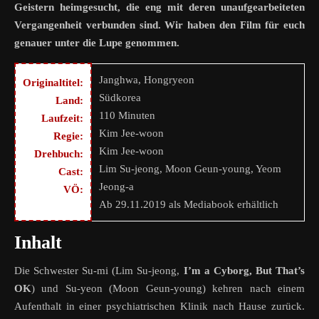
Geistern heimgesucht, die eng mit deren unaufgearbeiteten
Vergangenheit verbunden sind. Wir haben den Film für euch
genauer unter die Lupe genommen.
Janghwa, Hongryeon
Originaltitel:
Südkorea
Land:
110 Minuten
Laufzeit:
Kim Jee-woon
Regie:
Kim Jee-woon
Drehbuch:
Lim Su-jeong, Moon Geun-young, Yeom
Cast:
Jeong-a
VÖ:
Ab 29.11.2019 als Mediabook erhältlich
Inhalt
Die Schwester Su-mi (Lim Su-jeong,
I’m a Cyborg, But That’s
OK
) und Su-yeon (Moon Geun-young) kehren nach einem
Aufenthalt in einer psychiatrischen Klinik nach Hause zurück.