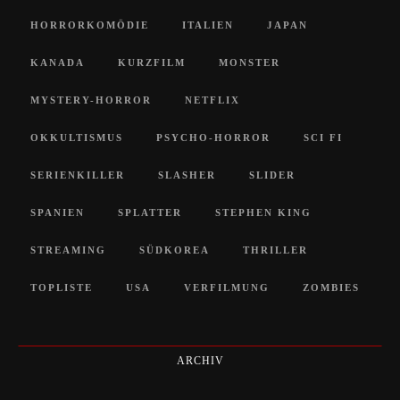
HORRORKOMÖDIE
ITALIEN
JAPAN
KANADA
KURZFILM
MONSTER
MYSTERY-HORROR
NETFLIX
OKKULTISMUS
PSYCHO-HORROR
SCI FI
SERIENKILLER
SLASHER
SLIDER
SPANIEN
SPLATTER
STEPHEN KING
STREAMING
SÜDKOREA
THRILLER
TOPLISTE
USA
VERFILMUNG
ZOMBIES
ARCHIV