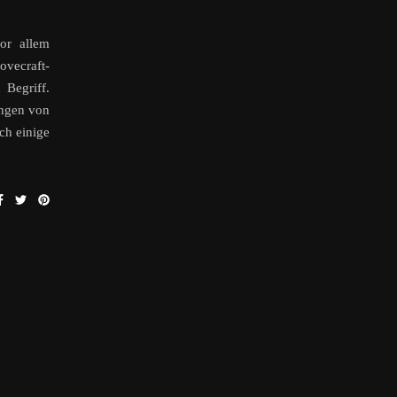
or allem
vecraft-
Begriff.
ungen von
och einige