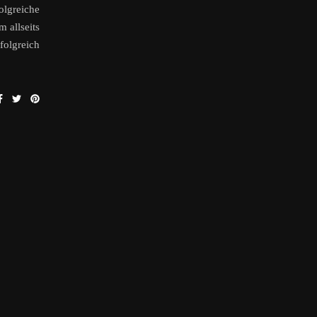
olgreiche
 allseits
olgreich