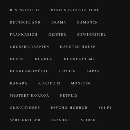
BESESSENHEIT
BESTEN HORRORFILME
DEUTSCHLAND
DRAMA
DÄMONEN
FRANKREICH
GEISTER
GEWINNSPIEL
GROSSBRITANNIEN
HAUNTED HOUSE
HEXEN
HORROR
HORRORFILME
HORRORKOMÖDIE
ITALIEN
JAPAN
KANADA
KURZFILM
MONSTER
MYSTERY-HORROR
NETFLIX
OKKULTISMUS
PSYCHO-HORROR
SCI FI
SERIENKILLER
SLASHER
SLIDER