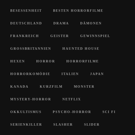
BESESSENHEIT
BESTEN HORRORFILME
DEUTSCHLAND
DRAMA
DÄMONEN
FRANKREICH
GEISTER
GEWINNSPIEL
GROSSBRITANNIEN
HAUNTED HOUSE
HEXEN
HORROR
HORRORFILME
HORRORKOMÖDIE
ITALIEN
JAPAN
KANADA
KURZFILM
MONSTER
MYSTERY-HORROR
NETFLIX
OKKULTISMUS
PSYCHO-HORROR
SCI FI
SERIENKILLER
SLASHER
SLIDER