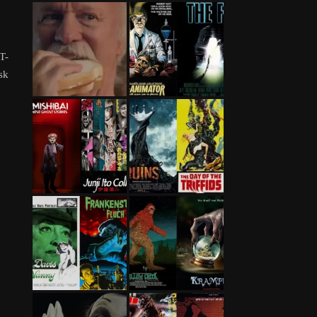
T-
sk