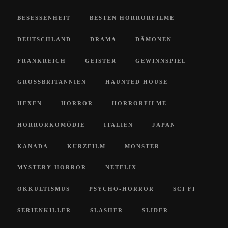
BESESSENHEIT
BESTEN HORRORFILME
DEUTSCHLAND
DRAMA
DÄMONEN
FRANKREICH
GEISTER
GEWINNSPIEL
GROSSBRITANNIEN
HAUNTED HOUSE
HEXEN
HORROR
HORRORFILME
HORRORKOMÖDIE
ITALIEN
JAPAN
KANADA
KURZFILM
MONSTER
MYSTERY-HORROR
NETFLIX
OKKULTISMUS
PSYCHO-HORROR
SCI FI
SERIENKILLER
SLASHER
SLIDER