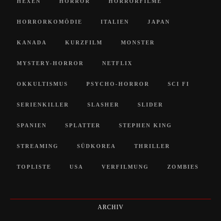
HEXEN
HORROR
HORRORFILME
HORRORKOMÖDIE
ITALIEN
JAPAN
KANADA
KURZFILM
MONSTER
MYSTERY-HORROR
NETFLIX
OKKULTISMUS
PSYCHO-HORROR
SCI FI
SERIENKILLER
SLASHER
SLIDER
SPANIEN
SPLATTER
STEPHEN KING
STREAMING
SÜDKOREA
THRILLER
TOPLISTE
USA
VERFILMUNG
ZOMBIES
ARCHIV