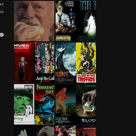
er
ön