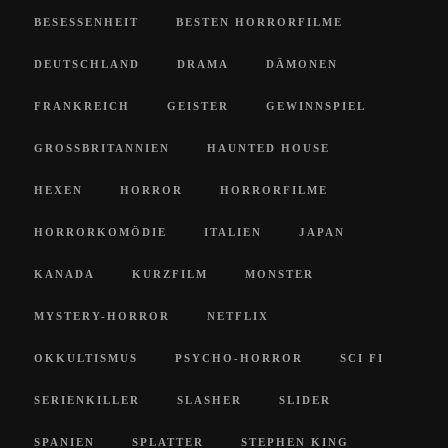
BESESSENHEIT
BESTEN HORRORFILME
DEUTSCHLAND
DRAMA
DÄMONEN
FRANKREICH
GEISTER
GEWINNSPIEL
GROSSBRITANNIEN
HAUNTED HOUSE
HEXEN
HORROR
HORRORFILME
HORRORKOMÖDIE
ITALIEN
JAPAN
KANADA
KURZFILM
MONSTER
MYSTERY-HORROR
NETFLIX
OKKULTISMUS
PSYCHO-HORROR
SCI FI
SERIENKILLER
SLASHER
SLIDER
SPANIEN
SPLATTER
STEPHEN KING