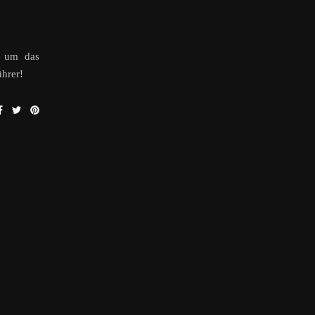
s um das
ührer!